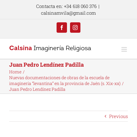
Skip
Contacta en: +34 618 060 376
|
to
calsinamvila@gmail.com
content
Facebook
Instagram
Juan Pedro Lendínez Padilla
Home
Nuevas documentaciones de obras de la escuela de
imaginería “levantina” en la provincia de Jaén (s. Xix-xx)
Juan Pedro Lendínez Padilla
Previous