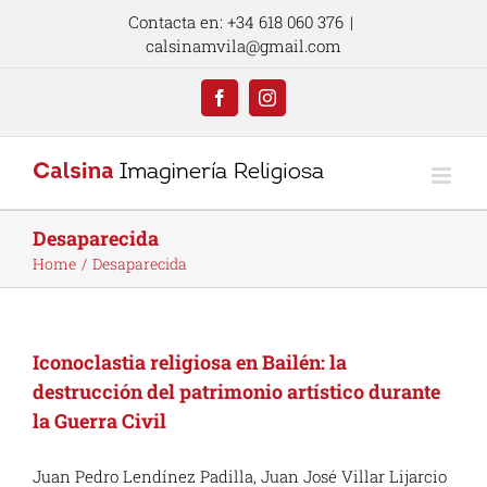
Skip
Contacta en: +34 618 060 376
|
to
calsinamvila@gmail.com
content
Facebook
Instagram
Desaparecida
Home
Desaparecida
Iconoclastia religiosa en Bailén: la
destrucción del patrimonio artístico durante
la Guerra Civil
Juan Pedro Lendínez Padilla, Juan José Villar Lijarcio