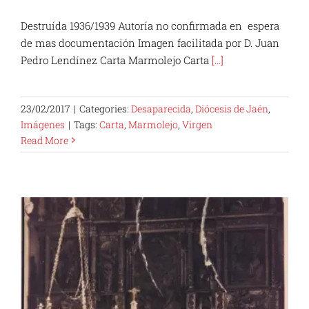
Destruída 1936/1939 Autoría no confirmada en espera
de mas documentación Imagen facilitada por D. Juan
Pedro Lendínez Carta Marmolejo Carta
[...]
23/02/2017
|
Categories:
Desaparecida
,
Diócesis de Jaén
,
Imágenes
|
Tags:
Carta
,
Marmolejo
,
Virgen
Read More