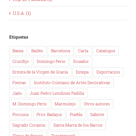
U.S.A. (1)
Etiquetas
Baeza
Bailén
Barcelona
Carta
Catalogos
Crucifijo
Domingo Peris
Ecuador
Ermita de la Virgen de Gracia
Estepa
Exportacion
Fiestas
Instituto Cristiano de Artes Decorativas
Jaén
Juan Pedro Lendínez Padilla
M. Domingo Peris
Marmolejo
Otros autores
Porcuna
Prov. Badajoz
Puebla
Sabiote
Sagrado Corazón
Santa Marta de los Barros
Tierra de Barros
Torreperogil