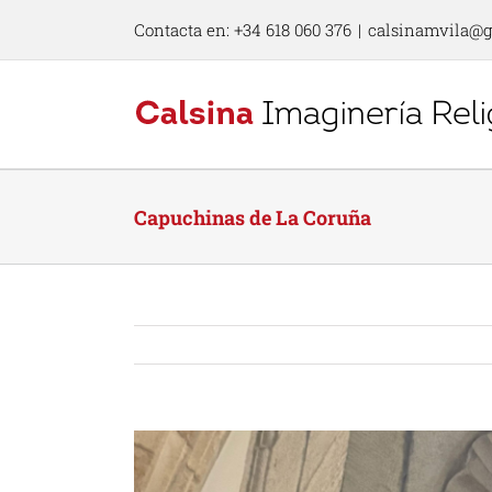
Skip
Contacta en: +34 618 060 376
|
calsinamvila@
to
content
Capuchinas de La Coruña
View
Larger