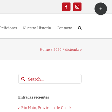
Toggle
Facebook
Instagram
Sliding
Bar
Area
Religiosas
Nuestra Historia
Contacta
Home
2020
diciembre
Search
for:
Entradas recientes
Rio Hato, Provincia de Coclé