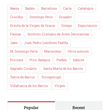
Baeza
Bailén
Barcelona
Carta
Catalogos
Crucifijo
Domingo Peris
Ecuador
Ermita de la Virgen de Gracia
Estepa
Exportacion
Fiestas
Instituto Cristiano de Artes Decorativas
Jaén
Juan Pedro Lendínez Padilla
M. Domingo Peris
Marmolejo
Otros autores
Porcuna
Prov. Badajoz
Puebla
Sabiote
Sagrado Corazón
Santa Marta de los Barros
Tierra de Barros
Torreperogil
Villafranca de los Barros
Virgen
Popular
Recent