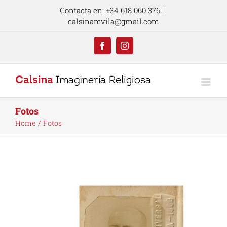
Skip
Contacta en: +34 618 060 376
|
to
calsinamvila@gmail.com
content
Facebook
Instagram
Fotos
Home
Fotos