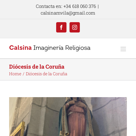
Skip
Contacta en: +34 618 060 376
|
to
calsinamvila@gmail.com
content
Facebook
Instagram
Diócesis de la Coruña
Home
Diócesis de la Coruña