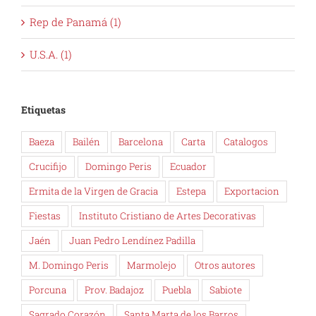
Rep de Panamá (1)
U.S.A. (1)
Etiquetas
Baeza
Bailén
Barcelona
Carta
Catalogos
Crucifijo
Domingo Peris
Ecuador
Ermita de la Virgen de Gracia
Estepa
Exportacion
Fiestas
Instituto Cristiano de Artes Decorativas
Jaén
Juan Pedro Lendínez Padilla
M. Domingo Peris
Marmolejo
Otros autores
Porcuna
Prov. Badajoz
Puebla
Sabiote
Sagrado Corazón
Santa Marta de los Barros