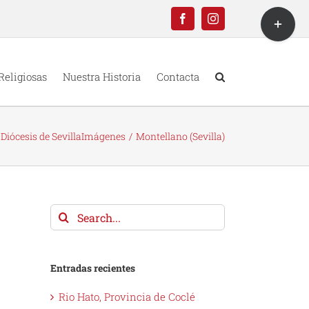
Toggle
Facebook
Instagram
Sliding
Bar
Area
Religiosas
Nuestra Historia
Contacta
Diócesis de Sevilla
Imágenes
Montellano (Sevilla)
Search
for:
Entradas recientes
Rio Hato, Provincia de Coclé