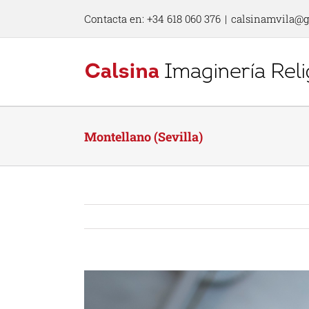
Skip
Contacta en: +34 618 060 376
|
calsinamvila@
to
content
Montellano (Sevilla)
View
Larger