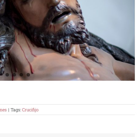
nes
|
Tags:
Crucifijo