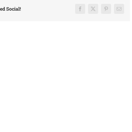
ed Social!
Facebook
X
Pinterest
Email