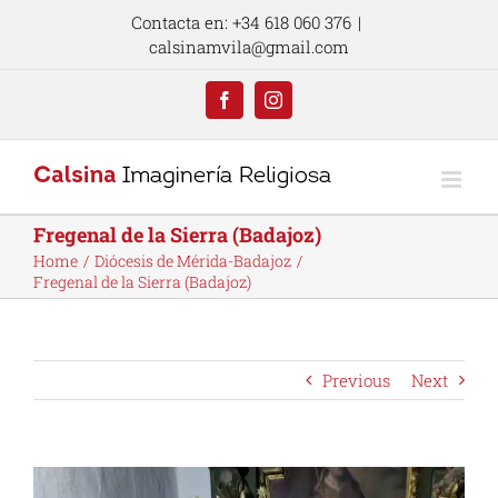
Skip
Contacta en: +34 618 060 376
|
to
calsinamvila@gmail.com
content
Facebook
Instagram
Fregenal de la Sierra (Badajoz)
Home
Diócesis de Mérida-Badajoz
Fregenal de la Sierra (Badajoz)
Previous
Next
View