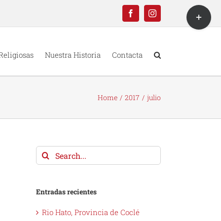
Toggle
Facebook
Instagram
Sliding
Bar
Area
Religiosas
Nuestra Historia
Contacta
Home
2017
julio
Search
for:
Entradas recientes
Rio Hato, Provincia de Coclé