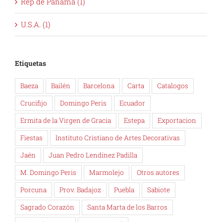
U.S.A. (1)
Etiquetas
Baeza
Bailén
Barcelona
Carta
Catalogos
Crucifijo
Domingo Peris
Ecuador
Ermita de la Virgen de Gracia
Estepa
Exportacion
Fiestas
Instituto Cristiano de Artes Decorativas
Jaén
Juan Pedro Lendínez Padilla
M. Domingo Peris
Marmolejo
Otros autores
Porcuna
Prov. Badajoz
Puebla
Sabiote
Sagrado Corazón
Santa Marta de los Barros
Tierra de Barros
Torreperogil