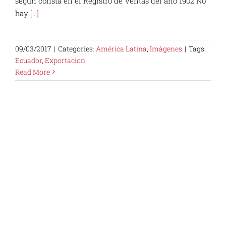
segun consta en el Registro de Ventas del año 1902 No
hay
[...]
09/03/2017
|
Categories:
América Latina
,
Imágenes
|
Tags:
Ecuador
,
Exportacion
Read More