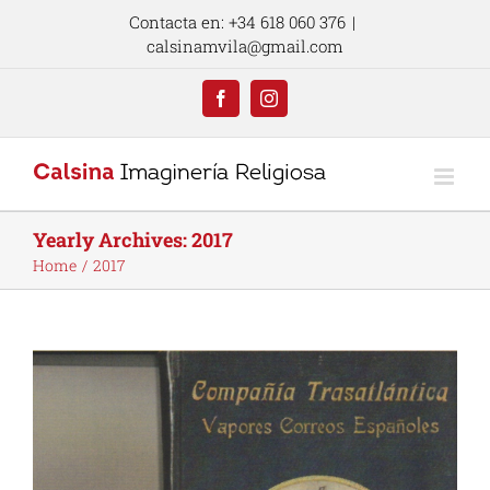
Skip
Contacta en: +34 618 060 376
|
to
calsinamvila@gmail.com
content
Facebook
Instagram
Yearly Archives:
2017
Home
2017