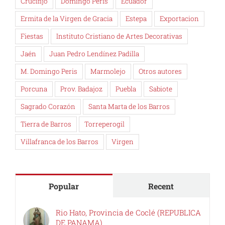
Crucifijo
Domingo Peris
Ecuador
Ermita de la Virgen de Gracia
Estepa
Exportacion
Fiestas
Instituto Cristiano de Artes Decorativas
Jaén
Juan Pedro Lendínez Padilla
M. Domingo Peris
Marmolejo
Otros autores
Porcuna
Prov. Badajoz
Puebla
Sabiote
Sagrado Corazón
Santa Marta de los Barros
Tierra de Barros
Torreperogil
Villafranca de los Barros
Virgen
Popular
Recent
Rio Hato, Provincia de Coclé (REPUBLICA
DE PANAMA)