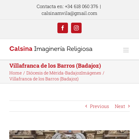
Skip
Contacta en: +34 618 060 376
|
to
calsinamvila@gmail.com
content
Facebook
Instagram
Villafranca de los Barros (Badajoz)
Home
Diócesis de Mérida-Badajoz
Imágenes
Villafranca de los Barros (Badajoz)
Previous
Next
View