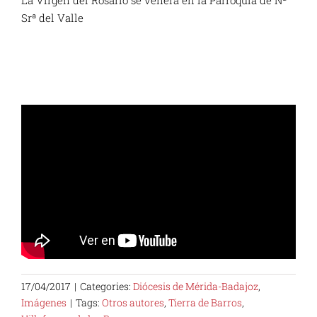
La Virgen del Rosario se venera en la Parroquia de Nª
Srª del Valle
17/04/2017
|
Categories:
Diócesis de Mérida-Badajoz
,
Imágenes
|
Tags:
Otros autores
,
Tierra de Barros
,