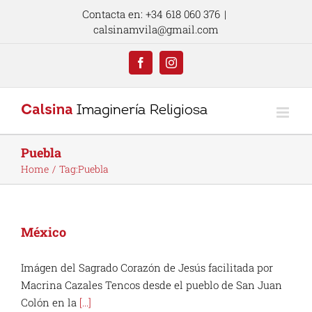
Skip
Contacta en: +34 618 060 376
|
to
calsinamvila@gmail.com
content
Facebook
Instagram
Puebla
Home
Tag:
Puebla
México
Imágen del Sagrado Corazón de Jesús facilitada por
Macrina Cazales Tencos desde el pueblo de San Juan
Colón en la
[...]