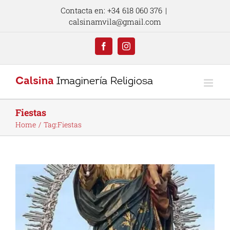
Skip
Contacta en: +34 618 060 376
|
to
calsinamvila@gmail.com
content
Facebook
Instagram
Fiestas
Home
Tag:
Fiestas