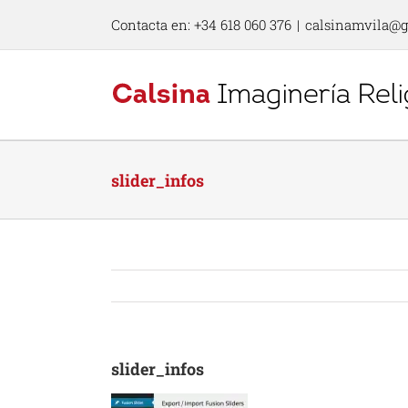
Skip
Contacta en: +34 618 060 376
|
calsinamvila@
to
content
slider_infos
slider_infos