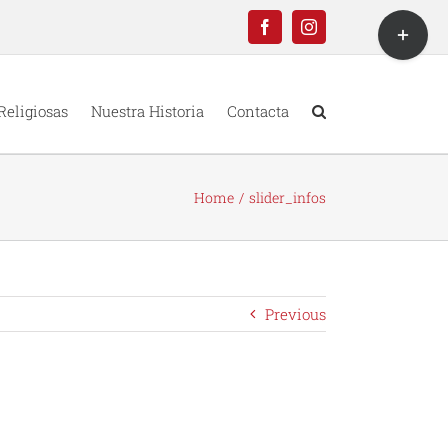
Toggle
Facebook
Instagram
Sliding
Bar
Area
Religiosas
Nuestra Historia
Contacta
Home
slider_infos
Previous