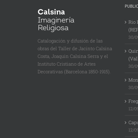
PUBLI
Rio 
(RE
30/0
Catalogación y difusión de las
obras del Taller de Jacinto Calsina
Quin
Costa, Joaquin Calsina Serra y el
(Val
Instituto Cristiano de Artes
30/0
Decorativas (Barcelona 1850-1915).
Mont
30/0
Freg
12/0
Cap
12/0