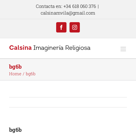
Skip
Contacta en: +34 618 060 376
|
to
calsinamvila@gmail.com
content
Facebook
Instagram
bg6b
Home
bg6b
bg6b