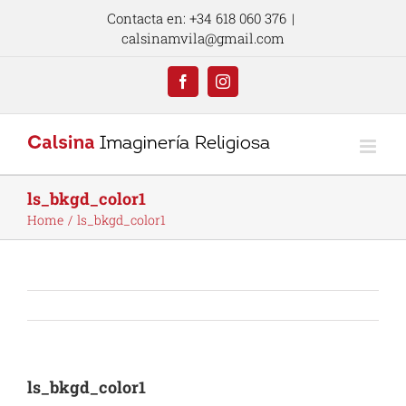
Skip
Contacta en: +34 618 060 376
|
to
calsinamvila@gmail.com
content
Facebook
Instagram
ls_bkgd_color1
Home
ls_bkgd_color1
ls_bkgd_color1