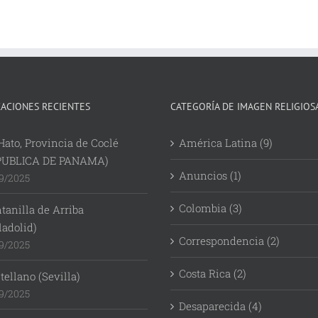
CACIONES RECIENTES
CATEGORÍA DE IMAGEN RELIGIOS
Hato, Provincia de Coclé
América Latina (9)
PUBLICA DE PANAMA)
Anuncios (1)
9/2025
Colombia (3)
tanilla de Arriba
ladolid)
Correspondencia (2)
9/2025
Costa Rica (2)
ellano (Sevilla)
9/2025
Desaparecida (4)