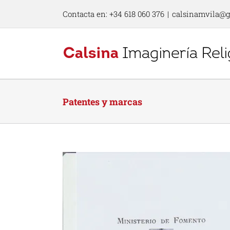
Skip
Contacta en: +34 618 060 376
|
calsinamvila@
to
content
Patentes y marcas