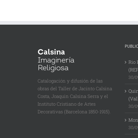
PUBLI
Rio 
(RE
30/0
Catalogación y difusión de las
obras del Taller de Jacinto Calsina
Quin
Costa, Joaquin Calsina Serra y el
(Val
Instituto Cristiano de Artes
30/0
Decorativas (Barcelona 1850-1915).
Mont
30/0