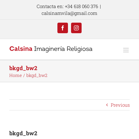
Skip
Contacta en: +34 618 060 376
|
to
calsinamvila@gmail.com
content
Facebook
Instagram
bkgd_bw2
Home
bkgd_bw2
Previous
bkgd_bw2