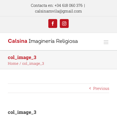
Skip
Contacta en: +34 618 060 376
|
to
calsinamvila@gmail.com
content
Facebook
Instagram
col_image_3
Home
col_image_3
Previous
col_image_3