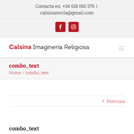
Skip
Contacta en: +34 618 060 376
|
to
calsinamvila@gmail.com
content
Facebook
Instagram
combo_text
Home
combo_text
Previous
combo_text