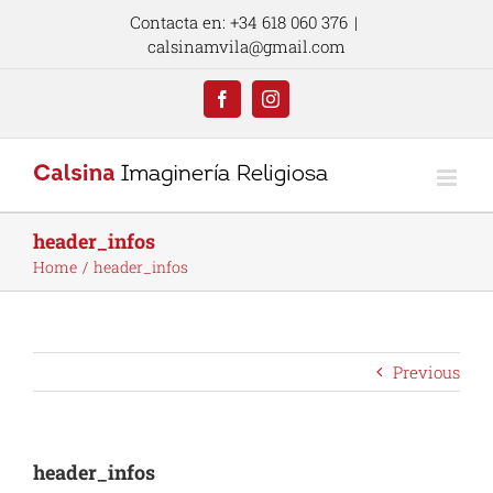
Skip
Contacta en: +34 618 060 376
|
to
calsinamvila@gmail.com
content
Facebook
Instagram
header_infos
Home
header_infos
Previous
header_infos