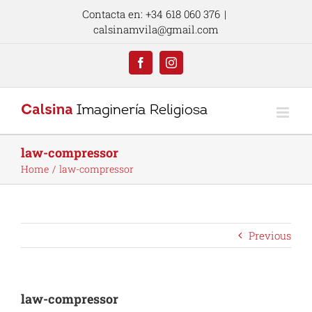
Skip
Contacta en: +34 618 060 376
|
to
calsinamvila@gmail.com
content
Facebook
Instagram
law-compressor
Home
law-compressor
Previous
law-compressor