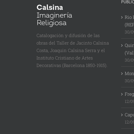
PUBLI
Rio 
(RE
30/0
Catalogación y difusión de las
obras del Taller de Jacinto Calsina
Quin
Costa, Joaquin Calsina Serra y el
(Val
Instituto Cristiano de Artes
30/0
Decorativas (Barcelona 1850-1915).
Mont
30/0
Freg
12/0
Cap
12/0