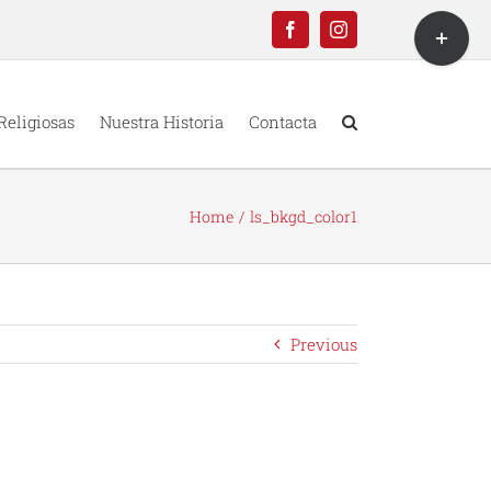
Toggle
Facebook
Instagram
Sliding
Bar
Area
Religiosas
Nuestra Historia
Contacta
Home
ls_bkgd_color1
Previous