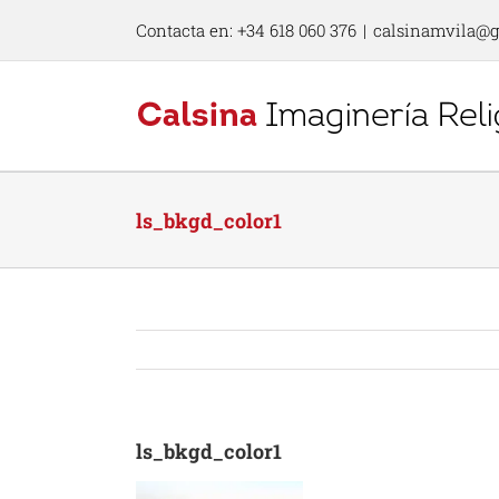
Skip
Contacta en: +34 618 060 376
|
calsinamvila@
to
content
ls_bkgd_color1
ls_bkgd_color1