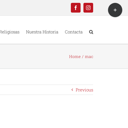
Toggle
Facebook
Instagram
Sliding
Bar
Area
Religiosas
Nuestra Historia
Contacta
Home
mac
Previous