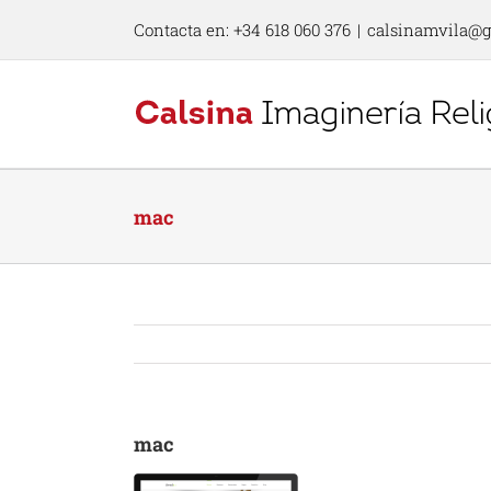
Skip
Contacta en: +34 618 060 376
|
calsinamvila@
to
content
mac
mac