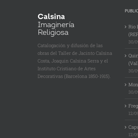
PUBLI
Rio 
(RE
30/0
Catalogación y difusión de las
obras del Taller de Jacinto Calsina
Quin
Costa, Joaquin Calsina Serra y el
(Val
Instituto Cristiano de Artes
30/0
Decorativas (Barcelona 1850-1915).
Mont
30/0
Freg
12/0
Cap
12/0