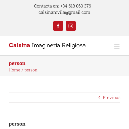
Skip
Contacta en: +34 618 060 376
|
to
calsinamvila@gmail.com
content
Facebook
Instagram
person
Home
person
Previous
person