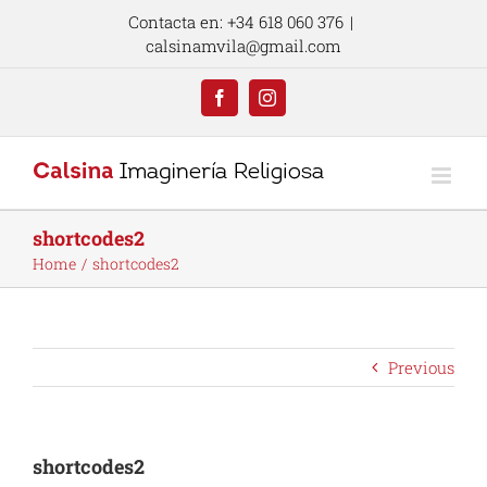
Skip
Contacta en: +34 618 060 376
|
to
calsinamvila@gmail.com
content
Facebook
Instagram
shortcodes2
Home
shortcodes2
Previous
shortcodes2