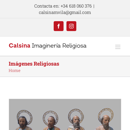
Skip
Contacta en: +34 618 060 376
|
to
calsinamvila@gmail.com
content
Facebook
Instagram
Imágenes Religiosas
Home