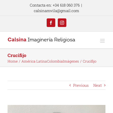
Skip
Contacta en: +34 618 060 376
|
to
calsinamvila@gmail.com
content
Facebook
Instagram
Crucifijo
Home
América Latina
Colombia
Imágenes
Crucifijo
Previous
Next