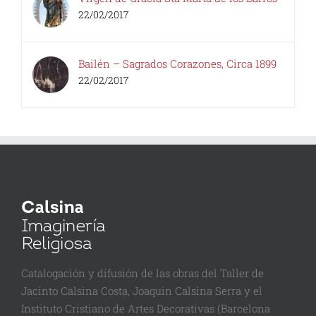
22/02/2017
Bailén – Sagrados Corazones, Circa 1899
22/02/2017
Catalogación y difusión de las obras del Taller de
Jacinto Calsina Costa, Joaquin Calsina Serra y el
Instituto Cristiano de Artes Decorativas (Barcelona