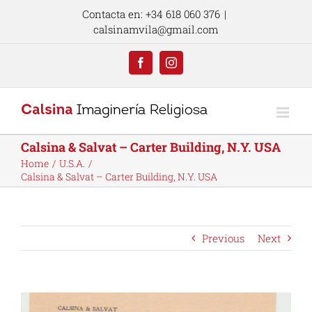
Skip
Contacta en: +34 618 060 376
|
to
calsinamvila@gmail.com
content
Facebook
Instagram
Calsina & Salvat – Carter Building, N.Y. USA
Home
U.S.A.
Calsina & Salvat – Carter Building, N.Y. USA
Previous
Next
View